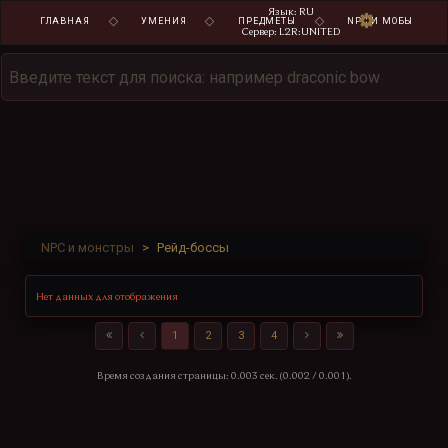
Язык: RU
ГЛАВНАЯ
УМЕНИЯ
ПРЕДМЕТЫ
NPC И МОБЫ
Сервер: L2R:UNITED
NPC и монстры
Рейд-боссы
Нет данных для отображения
1
2
3
4
Время создания страницы: 0.003 сек. (0.002 / 0.001).